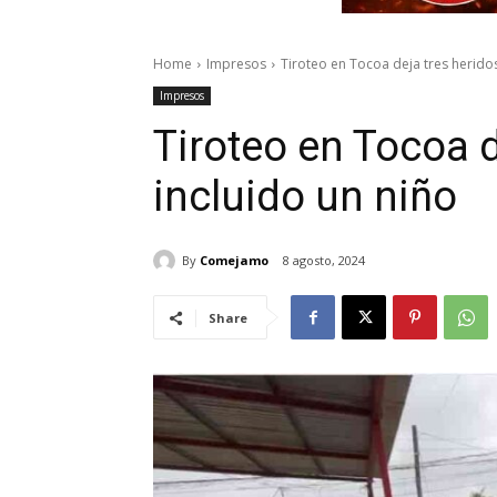
Home
Impresos
Tiroteo en Tocoa deja tres heridos
Impresos
Tiroteo en Tocoa d
incluido un niño
By
Comejamo
8 agosto, 2024
Share