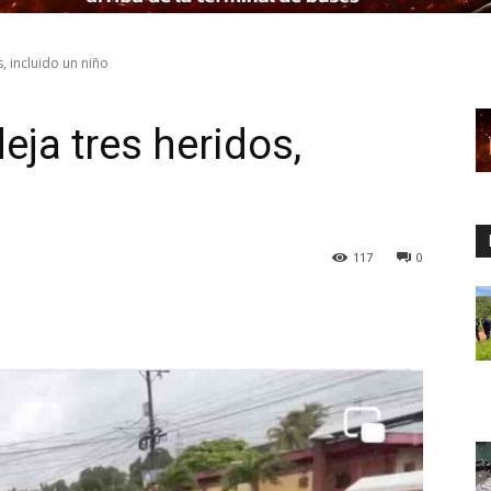
, incluido un niño
eja tres heridos,
117
0