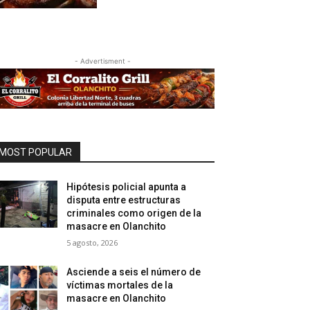
- Advertisment -
MOST POPULAR
Hipótesis policial apunta a
disputa entre estructuras
criminales como origen de la
masacre en Olanchito
5 agosto, 2026
Asciende a seis el número de
víctimas mortales de la
masacre en Olanchito