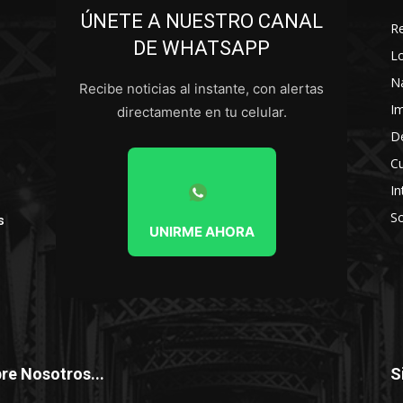
ÚNETE A NUESTRO CANAL
R
DE WHATSAPP
L
N
Recibe noticias al instante, con alertas
I
directamente en tu celular.
D
Cu
In
So
s
UNIRME AHORA
re Nosotros...
S