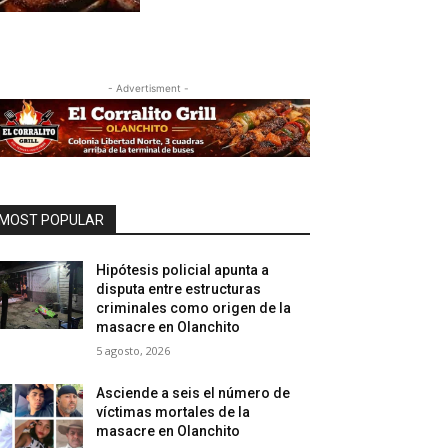
- Advertisment -
MOST POPULAR
Hipótesis policial apunta a
disputa entre estructuras
criminales como origen de la
masacre en Olanchito
5 agosto, 2026
Asciende a seis el número de
víctimas mortales de la
masacre en Olanchito