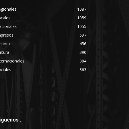
egionales
1087
ocales
1059
acionales
1055
mpresos
597
eportes
456
ltura
390
ternacionales
384
ciales
363
iguenos...