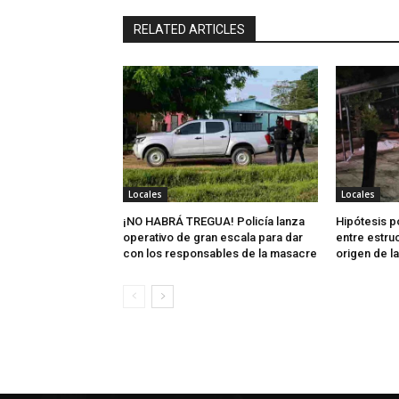
RELATED ARTICLES
Locales
Locales
¡NO HABRÁ TREGUA! Policía lanza
Hipótesis po
operativo de gran escala para dar
entre estru
con los responsables de la masacre
origen de l