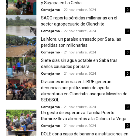
y Suyapa en La Ceiba
Comejamo
-
22 noviembre, 2024
0
SAGO reporta pérdidas millonarias en el
sector agropecuario de Olanchito
Comejamo
-
22 noviembre, 2024
0
La Mora, un paraíso arrasado por Sara, las
pérdidas son millonarias
Comejamo
-
21 noviembre, 2024
0
Siete días sin agua potable en Sabá tras
daños causados por Sara
Comejamo
-
21 noviembre, 2024
0
Divisiones internas en LIBRE generan
denuncias por politización de ayuda
alimentaria en Olanchito, asegura Ministro de
SEDESOL
Comejamo
-
21 noviembre, 2024
0
Un gesto de esperanza: familia Puerto
Ramirez lleva alimentos a la Colonia La Vega
Comejamo
-
21 noviembre, 2024
0
DOLE dona cajas de banano a instituciones en