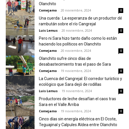
Olanchito
Comejamo
-
20 noviembre, 2024
0
Una cuerda : La esperanza de un productor dé
rambután sobre el río Cangrejal
Luis Lemus
-
20 noviembre, 2024
0
Pero ni Sara hizo tanto daño como lo están
haciendo los políticos en Olanchito
Comejamo
-
20 noviembre, 2024
0
Olanchito sufre cinco días de
desabastecimiento tras el paso de Sara
Comejamo
-
19 noviembre, 2024
0
La Cuenca del Cangrejal: El corredor turístico y
ecológico que Sara dejó de rodillas
Luis Lemus
-
19 noviembre, 2024
0
Productores de leche desafían el caos tras
Sara en el Valle Arriba
Comejamo
-
19 noviembre, 2024
0
Cinco días sin energía eléctrica en El Ocote,
Teguajinal y Calpules Aldea entre Olanchito