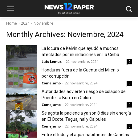
Home
2024
Noviembre
Monthly Archives: Noviembre, 2024
La locura de Kelvin que ayudó a muchos
afectados por inundaciones en La Ceiba
Luis Lemus
-
22 noviembre, 2024
0
Honduras fuera de la Cuenta del Milenio
por corrupción
Comejamo
-
22 noviembre, 2024
0
Autoridades advierten riesgo de colapso del
Puente La Burra en Colón
Comejamo
-
22 noviembre, 2024
0
Se agota la paciencia ya son 8 días sin energía
en El Ocote, Teguajinal y Calpules
Comejamo
-
22 noviembre, 2024
0
Entre el lodo y el agua: habitantes de Canelas