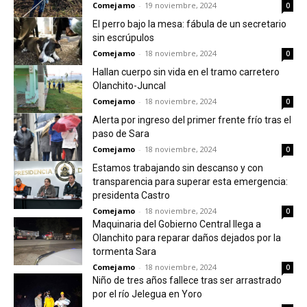
Comejamo
-
19 noviembre, 2024
0
El perro bajo la mesa: fábula de un secretario
sin escrúpulos
Comejamo
-
18 noviembre, 2024
0
Hallan cuerpo sin vida en el tramo carretero
Olanchito-Juncal
Comejamo
-
18 noviembre, 2024
0
Alerta por ingreso del primer frente frío tras el
paso de Sara
Comejamo
-
18 noviembre, 2024
0
Estamos trabajando sin descanso y con
transparencia para superar esta emergencia:
presidenta Castro
Comejamo
-
18 noviembre, 2024
0
Maquinaria del Gobierno Central llega a
Olanchito para reparar daños dejados por la
tormenta Sara
Comejamo
-
18 noviembre, 2024
0
Niño de tres años fallece tras ser arrastrado
por el río Jelegua en Yoro