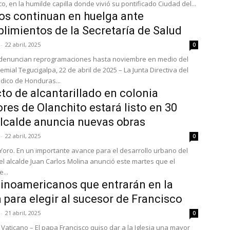
sin catafalco, en la humilde capilla donde vivió su pontificado Ciudad del...
s continuan en huelga ante
limientos de la Secretaría de Salud
-
22 abril, 2025
0
 denuncian reprogramaciones hasta noviembre en medio del
25 – La Junta Directiva del
dico de Honduras...
to de alcantarillado en colonia
ores de Olanchito estará listo en 30
Alcalde anuncia nuevas obras
-
22 abril, 2025
0
 Yoro. En un importante avance para el desarrollo urbano del
 el alcalde Juan Carlos Molina anunció este martes que el
...
tinoamericanos que entrarán en la
a para elegir al sucesor de Francisco
-
21 abril, 2025
0
 Vaticano – El papa Francisco quiso dar a la Iglesia una mayor