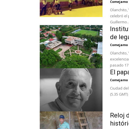
Comejamo
Olanchito, 
celebró el 
Guillermo..
Instit
de leg
Comejamo
Olanchito,
excelencia 
pasado 17 d
El pap
Comejamo
Ciudad del 
(5.35 GMT)
Reloj 
históri