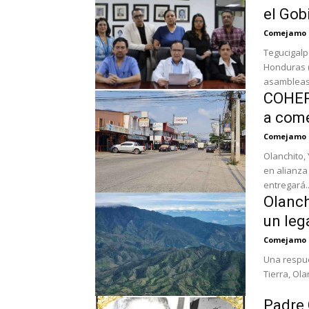
el Gob
Comejamo
Tegucigalp
Honduras (
asambleas 
COHEP 
a come
Comejamo
Olanchito,
en alianza
entregará..
Olanch
un leg
Comejamo
Una respuesta al fondo 
Tierra, Ola
Padre 