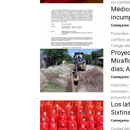
Médico
incump
Comejamo
Pacientes
conflicto gremial Tegucigalpa, 22 de abril de 20
Colegio Mé
Proyec
Mirafl
días; 
Comejamo
Olanchito,
municipio,
proyecto de
Los la
Sixtin
Comejamo
Ciudad del