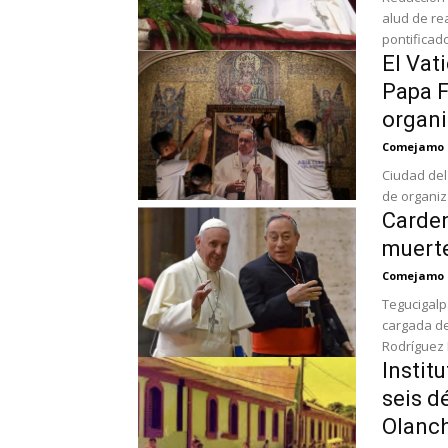
alud de re
pontificad
El Vat
Papa F
organi
Comejamo
Ciudad del
de organiza
Carden
muerte
Comejamo
Tegucigalp
cargada de
Rodríguez 
Instit
seis d
Olanch