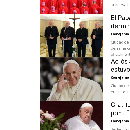
universalid
El Pap
derram
Comejamo
Ciudad del
derrame ce
oficialment
Adiós 
estuvo 
Comejamo
Ciudad del 
en su resi
Gratit
pontif
Comejamo
Redacción 