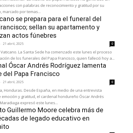
acciones con palabras de reconocimiento y gratitud por su
o, marcado por temas...
icano se prepara para el funeral del
rancisco; sellan su apartamento y
zan actos fúnebres
-
21 abril, 2025
0
 Vaticano. La Santa Sede ha comenzado este lunes el proceso
ción de los funerales del Papa Francisco, quien falleció hoy a...
al Óscar Andrés Rodríguez lamenta
 del Papa Francisco
-
21 abril, 2025
0
a, Honduras. Desde España, en medio de una entrevista
 emoción y gratitud, el cardenal hondureño Óscar Andrés
Maradiaga expresó este lunes...
uto Guillermo Moore celebra más de
écadas de legado educativo en
ito