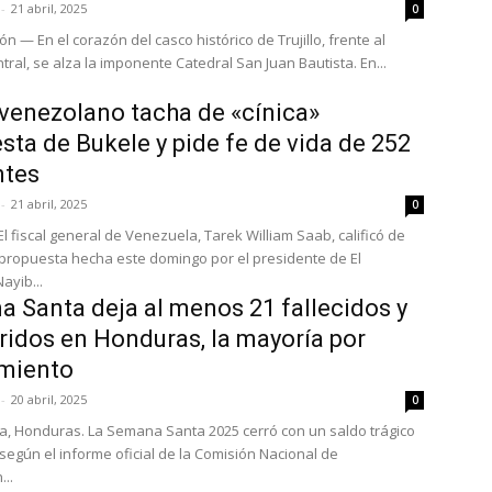
-
21 abril, 2025
0
olón — En el corazón del casco histórico de Trujillo, frente al
ral, se alza la imponente Catedral San Juan Bautista. En...
 venezolano tacha de «cínica»
sta de Bukele y pide fe de vida de 252
ntes
-
21 abril, 2025
0
l fiscal general de Venezuela, Tarek William Saab, calificó de
a propuesta hecha este domingo por el presidente de El
ayib...
 Santa deja al menos 21 fallecidos y
ridos en Honduras, la mayoría por
miento
-
20 abril, 2025
0
a, Honduras. La Semana Santa 2025 cerró con un saldo trágico
 según el informe oficial de la Comisión Nacional de
..