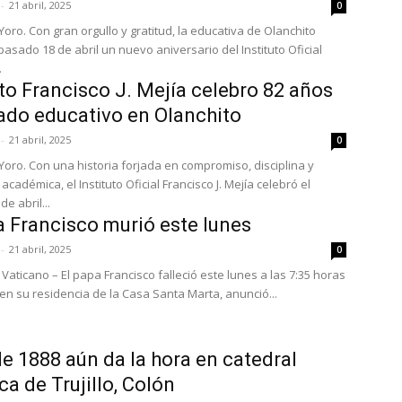
-
21 abril, 2025
0
Yoro. Con gran orgullo y gratitud, la educativa de Olanchito
pasado 18 de abril un nuevo aniversario del Instituto Oficial
.
uto Francisco J. Mejía celebro 82 años
ado educativo en Olanchito
-
21 abril, 2025
0
 Yoro. Con una historia forjada en compromiso, disciplina y
académica, el Instituto Oficial Francisco J. Mejía celebró el
e abril...
a Francisco murió este lunes
-
21 abril, 2025
0
Vaticano – El papa Francisco falleció este lunes a las 7:35 horas
 en su residencia de la Casa Santa Marta, anunció...
de 1888 aún da la hora en catedral
ca de Trujillo, Colón