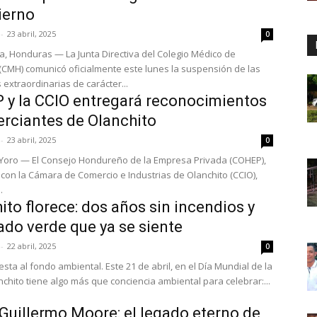
ierno
-
23 abril, 2025
0
a, Honduras — La Junta Directiva del Colegio Médico de
CMH) comunicó oficialmente este lunes la suspensión de las
extraordinarias de carácter...
y la CCIO entregará reconocimientos
rciantes de Olanchito
-
23 abril, 2025
0
 Yoro — El Consejo Hondureño de la Empresa Privada (COHEP),
 con la Cámara de Comercio e Industrias de Olanchito (CCIO),
.
ito florece: dos años sin incendios y
ado verde que ya se siente
-
22 abril, 2025
0
ambiental. Este 21 de abril, en el Día Mundial de la
nchito tiene algo más que conciencia ambiental para celebrar:...
Guillermo Moore: el legado eterno de