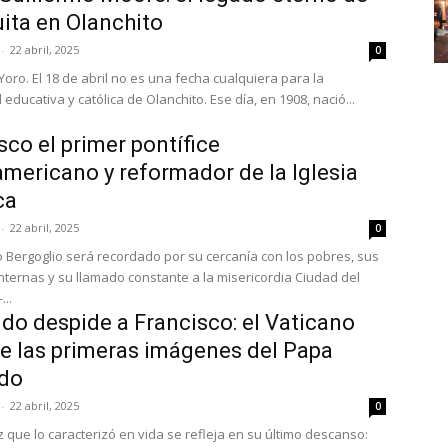
uita en Olanchito
-
22 abril, 2025
0
Yoro. El 18 de abril no es una fecha cualquiera para la
ducativa y católica de Olanchito. Ese día, en 1908, nació...
sco el primer pontífice
americano y reformador de la Iglesia
ca
-
22 abril, 2025
0
o Bergoglio será recordado por su cercanía con los pobres, sus
ernas y su llamado constante a la misericordia Ciudad del
..
do despide a Francisco: el Vaticano
e las primeras imágenes del Papa
ido
-
22 abril, 2025
0
z que lo caracterizó en vida se refleja en su último descanso: