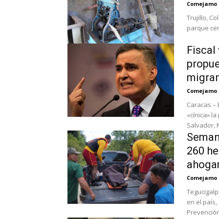
Comejamo
Trujillo, C
parque cent
Fiscal
propue
migra
Comejamo
Caracas – E
«cínica» l
Salvador, N
Semana
260 he
ahoga
Comejamo
Tegucigalp
en el país,
Prevención.