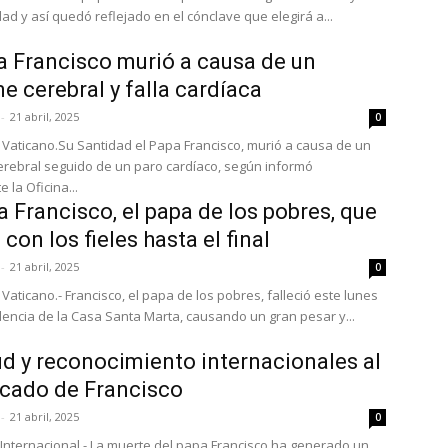
ad y así quedó reflejado en el cónclave que elegirá a...
a Francisco murió a causa de un
e cerebral y falla cardíaca
-
21 abril, 2025
0
 Vaticano.Su Santidad el Papa Francisco, murió a causa de un
rebral seguido de un paro cardíaco, según informó
e la Oficina...
a Francisco, el papa de los pobres, que
con los fieles hasta el final
-
21 abril, 2025
0
Vaticano.- Francisco, el papa de los pobres, falleció este lunes
dencia de la Casa Santa Marta, causando un gran pesar y...
ud y reconocimiento internacionales al
icado de Francisco
-
21 abril, 2025
0
Internacional.- La muerte del papa Francisco ha generado un