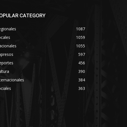
OPULAR CATEGORY
egionales
1087
ocales
1059
acionales
1055
mpresos
597
eportes
456
ltura
390
ternacionales
384
ciales
363