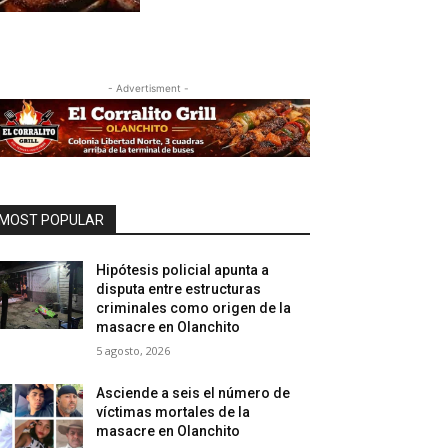
- Advertisment -
MOST POPULAR
Hipótesis policial apunta a
disputa entre estructuras
criminales como origen de la
masacre en Olanchito
5 agosto, 2026
Asciende a seis el número de
víctimas mortales de la
masacre en Olanchito