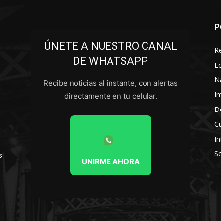
P
ÚNETE A NUESTRO CANAL
R
DE WHATSAPP
L
N
Recibe noticias al instante, con alertas
I
directamente en tu celular.
D
Cu
In
So
s
UNIRME AHORA