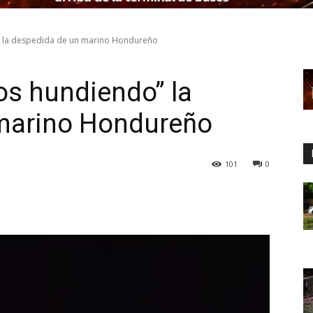
 la despedida de un marino Hondureño
os hundiendo” la
marino Hondureño
101
0