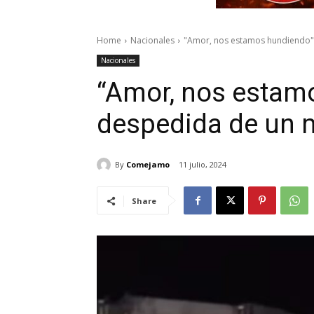
Home
Nacionales
"Amor, nos estamos hundiendo"
Nacionales
“Amor, nos estam
despedida de un 
By
Comejamo
11 julio, 2024
Share