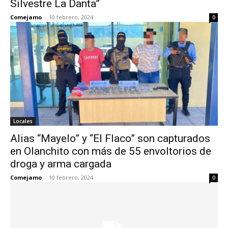
Silvestre La Danta”
Comejamo
-
10 febrero, 2024
0
Locales
Alias “Mayelo” y “El Flaco” son capturados
en Olanchito con más de 55 envoltorios de
droga y arma cargada
Comejamo
-
10 febrero, 2024
0