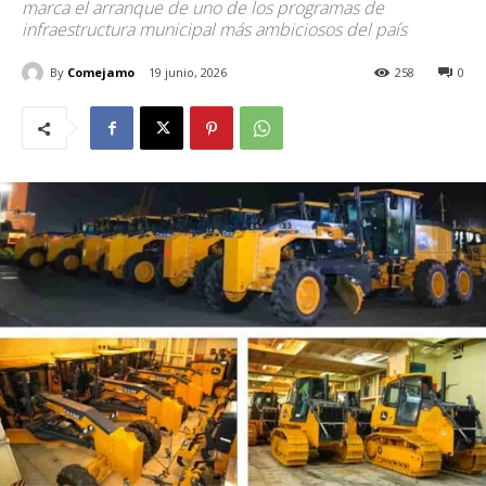
marca el arranque de uno de los programas de
infraestructura municipal más ambiciosos del país
By
Comejamo
19 junio, 2026
258
0