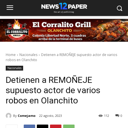
Home
Nacionales
Detienen a REMOÑEJE supuesto actor de varios
robos en Olanchito
Nacionales
Detienen a REMOÑEJE
supuesto actor de varios
robos en Olanchito
By
Comejamo
22 agosto, 2023
112
0