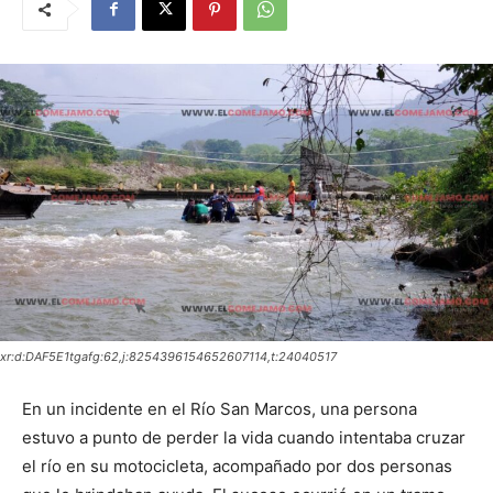
xr:d:DAF5E1tgafg:62,j:8254396154652607114,t:24040517
En un incidente en el Río San Marcos, una persona
estuvo a punto de perder la vida cuando intentaba cruzar
el río en su motocicleta, acompañado por dos personas