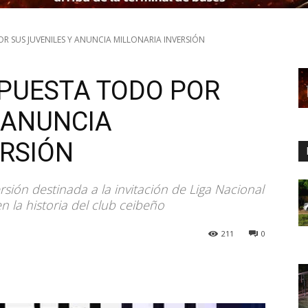
R SUS JUVENILES Y ANUNCIA MILLONARIA INVERSIÓN
APUESTA TODO POR
 ANUNCIA
ERSIÓN
rsión destinada a la invitación de Liga Nacional
n la historia del club ceibeño
211
0