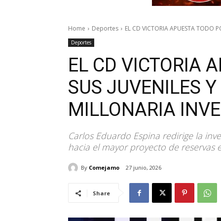
Home
Deportes
EL CD VICTORIA APUESTA TODO PO
Deportes
EL CD VICTORIA 
SUS JUVENILES Y
MILLONARIA INV
Carlos Eduardo Espina redirige la inve
hacia el mayor proyecto de reservas e
By
Comejamo
27 junio, 2026
Share