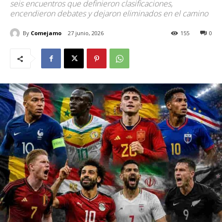
seis encuentros que definieron clasificaciones,
encendieron debates y dejaron eliminados en el camino
By
Comejamo
27 junio, 2026
155
0