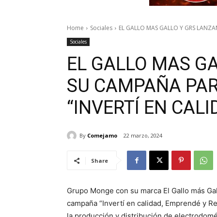
Home
Sociales
EL GALLO MAS GALLO Y GRS LANZA
Sociales
EL GALLO MAS G
SU CAMPAÑA PA
“INVERTÍ EN CAL
By
Comejamo
22 marzo, 2024
Share
Grupo Monge con su marca El Gallo más Gal
campaña “Invertí en calidad, Emprendé y R
la producción y distribución de electrodomé