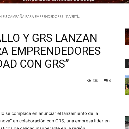
N SU CAMPAÑA PARA EMPRENDEDORES “INVERTÍ...
ALLO Y GRS LANZAN
RA EMPRENDEDORES
IDAD CON GRS”
138
0
lo se complace en anunciar el lanzamiento de la
enova” en colaboración con GRS, una empresa líder en
sticos de calidad insuperable en la región