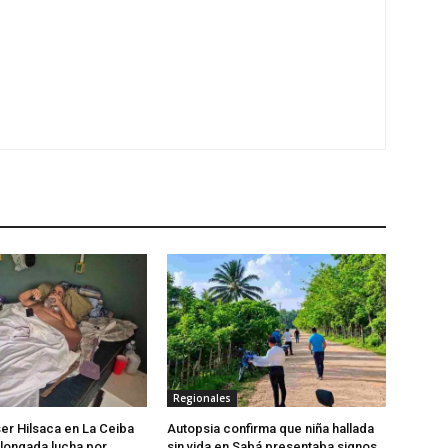
Regionales
r Hilsaca en La Ceiba
Autopsia confirma que niña hallada
olongada lucha por
sin vida en Sabá presentaba signos