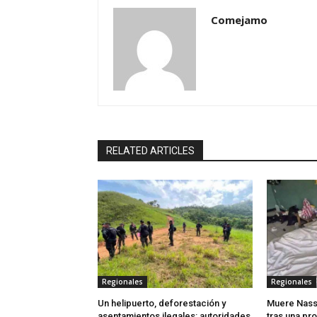
Comejamo
RELATED ARTICLES
Regionales
Regionales
Un helipuerto, deforestación y
Muere Nasse
asentamientos ilegales: autoridades
tras una pr