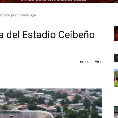
Ceibeño por disputa legal
a del Estadio Ceibeño
129
0