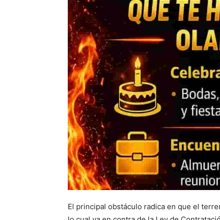
El principal obstáculo radica en que el terr
lo cual va en contra de la Ley de Contrataci