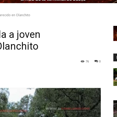
arecido en Olanchito
a a joven
Olanchito
76
0