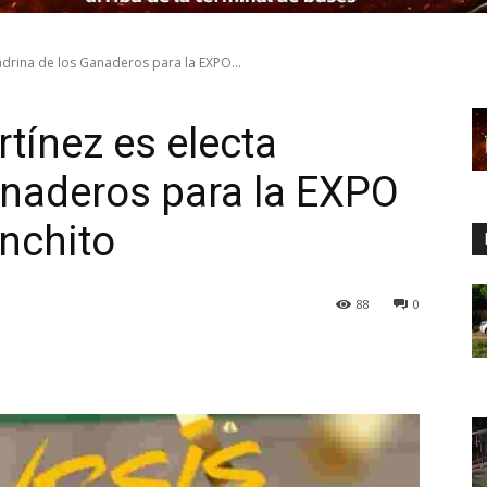
adrina de los Ganaderos para la EXPO...
tínez es electa
anaderos para la EXPO
nchito
88
0