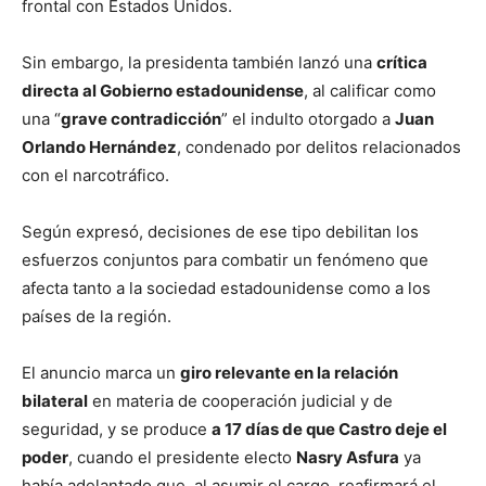
frontal con Estados Unidos.
Sin embargo, la presidenta también lanzó una
crítica
directa al Gobierno estadounidense
, al calificar como
una “
grave contradicción
” el indulto otorgado a
Juan
Orlando Hernández
, condenado por delitos relacionados
con el narcotráfico.
Según expresó, decisiones de ese tipo debilitan los
esfuerzos conjuntos para combatir un fenómeno que
afecta tanto a la sociedad estadounidense como a los
países de la región.
El anuncio marca un
giro relevante en la relación
bilateral
en materia de cooperación judicial y de
seguridad, y se produce
a 17 días de que Castro deje el
poder
, cuando el presidente electo
Nasry Asfura
ya
había adelantado que, al asumir el cargo, reafirmará el