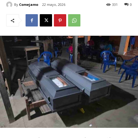
By
Comejamo
22 mayo, 2026
331
0