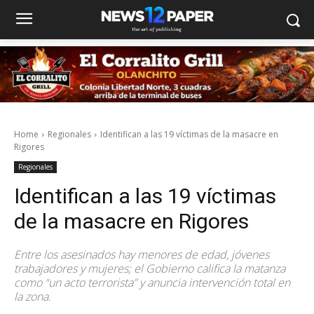
Home
Regionales
Identifican a las 19 víctimas de la masacre en
Rigores
Regionales
Identifican a las 19 víctimas
de la masacre en Rigores
Entre los asesinados hay menores de edad, jóvenes
trabajadores y mujeres; el Gobierno califica la matanza
como “un acto terrorista” y anuncia intervención total en
la zona.