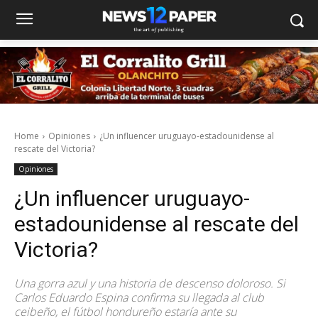
Home
Opiniones
¿Un influencer uruguayo-estadounidense al
rescate del Victoria?
Opiniones
¿Un influencer uruguayo-
estadounidense al rescate del
Victoria?
Una gorra azul y una historia de descenso doloroso. Si
Carlos Eduardo Espina confirma su llegada al club
ceibeño, el fútbol hondureño estaría ante su