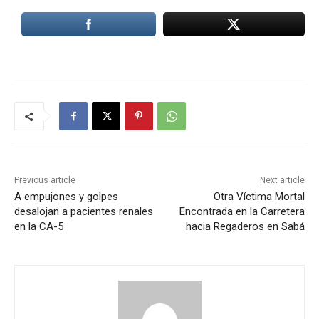
Previous article
Next article
A empujones y golpes
Otra Víctima Mortal
desalojan a pacientes renales
Encontrada en la Carretera
en la CA-5
hacia Regaderos en Sabá