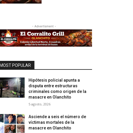
- Advertisment -
MOST POPULAR
Hipótesis policial apunta a
disputa entre estructuras
criminales como origen de la
masacre en Olanchito
5 agosto, 2026
Asciende a seis el número de
víctimas mortales de la
masacre en Olanchito