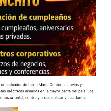
pronosticador de turno Mario Centeno, Lluvias y
s eléctricas aisladas en la mayor parte del país. Los
es oriental, centro y áreas del sur y occidente.