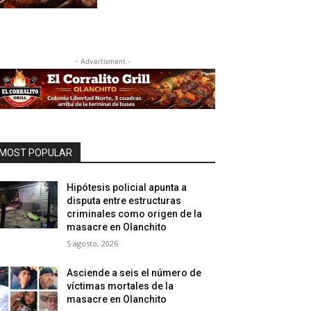
- Advertisment -
MOST POPULAR
Hipótesis policial apunta a
disputa entre estructuras
criminales como origen de la
masacre en Olanchito
5 agosto, 2026
Asciende a seis el número de
víctimas mortales de la
masacre en Olanchito