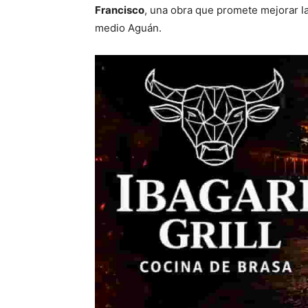
Francisco
, una obra que promete mejorar la
medio Aguán.