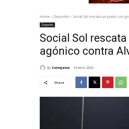
Home
Deportes
Social Sol rescata un punto con g
Deportes
Social Sol rescata
agónico contra Al
By
Comejamo
14 abril, 2024
Share