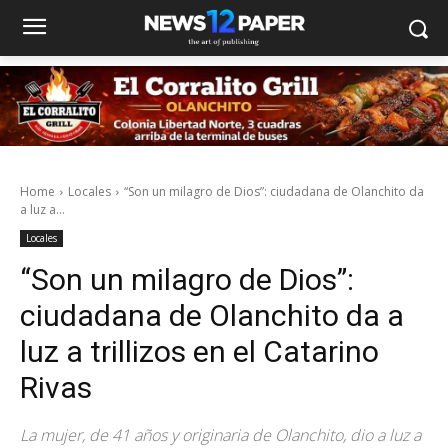
Home
Locales
“Son un milagro de Dios”: ciudadana de Olanchito da
a luz a...
Locales
“Son un milagro de Dios”:
ciudadana de Olanchito da a
luz a trillizos en el Catarino
Rivas
La mujer, de 41 años y originaria de Olanchito, dio a luz a