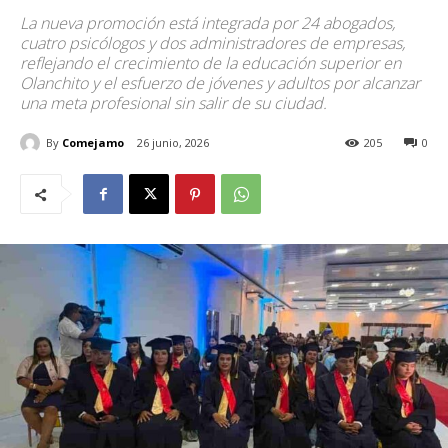
La nueva promoción está integrada por 24 abogados,
cuatro psicólogos y dos administradores de empresas,
reflejando el crecimiento de la educación superior en
Olanchito y el esfuerzo de jóvenes y adultos por alcanzar
una meta profesional sin salir de su ciudad.
By
Comejamo
26 junio, 2026
205
0