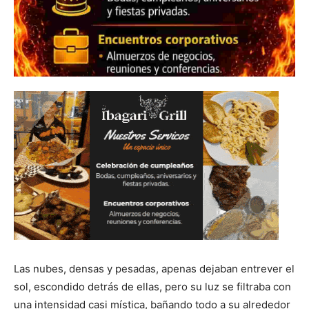
Las nubes, densas y pesadas, apenas dejaban entrever el
sol, escondido detrás de ellas, pero su luz se filtraba con
una intensidad casi mística, bañando todo a su alrededor