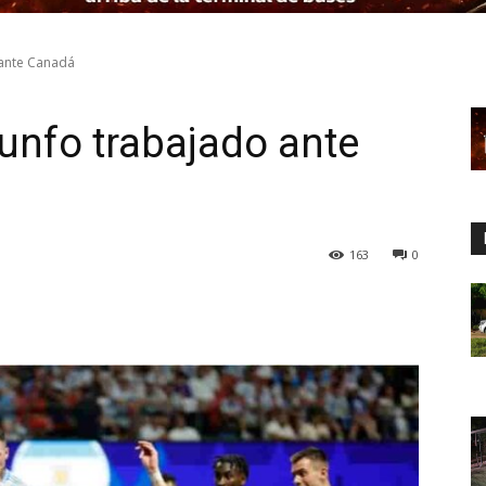
 ante Canadá
iunfo trabajado ante
163
0