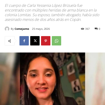
El cuerpo de Carla Yessenia López Brizuela fue
encontrado con múltiples heridas de arma blanca en la
colonia Lomitas. Su esposo, también abogado, había sido
asesinado menos de dos años atrás en Copán.
By
Comejamo
25 mayo, 2026
367
0