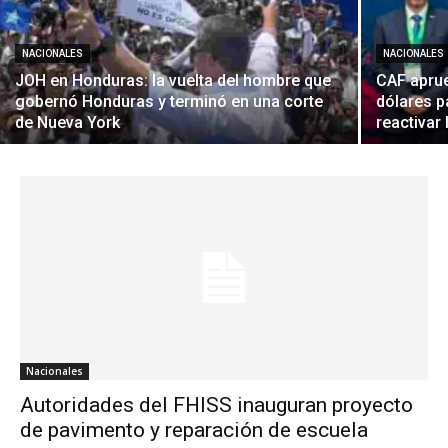
NACIONALES
NACIONALES
JOH en Honduras: la vuelta del hombre que
CAF apru
gobernó Honduras y terminó en una corte
dólares p
de Nueva York
reactivar
Nacionales
Autoridades del FHISS inauguran proyecto
de pavimento y reparación de escuela