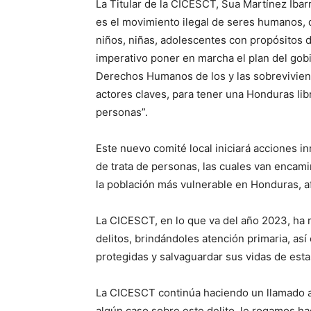
La Titular de la CICESCT, Sua Martínez Ibar
es el movimiento ilegal de seres humanos, 
niños, niñas, adolescentes con propósitos 
imperativo poner en marcha el plan del gob
Derechos Humanos de los y las sobrevivient
actores claves, para tener una Honduras lib
personas”.
Este nuevo comité local iniciará acciones i
de trata de personas, las cuales van encami
la población más vulnerable en Honduras, a
La CICESCT, en lo que va del año 2023, ha 
delitos, brindándoles atención primaria, así
protegidas y salvaguardar sus vidas de esta
La CICESCT continúa haciendo un llamado a l
algún caso sobre este delito, le rogamos h