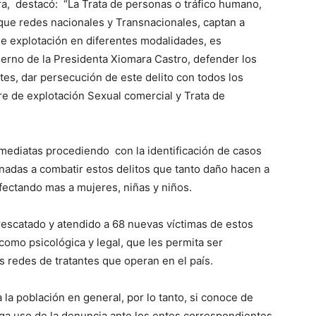
ra, destacó: “La Trata de personas o tráfico humano,
que redes nacionales y Transnacionales, captan a
de explotación en diferentes modalidades, es
ierno de la Presidenta Xiomara Castro, defender los
es, dar persecución de este delito con todos los
re de explotación Sexual comercial y Trata de
nmediatas procediendo con la identificación de casos
nadas a combatir estos delitos que tanto daño hacen a
fectando mas a mujeres, niñas y niños.
rescatado y atendido a 68 nuevas víctimas de estos
 como psicológica y legal, que les permita ser
s redes de tratantes que operan en el país.
a población en general, por lo tanto, si conoce de
aga uso de la denuncia ante los entes correspondientes