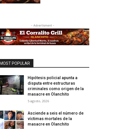
- Advertisment -
MOST POPULAR
Hipótesis policial apunta a
disputa entre estructuras
criminales como origen de la
masacre en Olanchito
5 agosto, 2026
Asciende a seis el número de
víctimas mortales de la
masacre en Olanchito