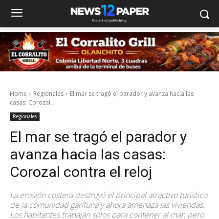
Home
Regionales
El mar se tragó el parador y avanza hacia las
casas: Corozal...
Regionales
El mar se tragó el parador y
avanza hacia las casas:
Corozal contra el reloj
La erosión costera destruyó el principal atractivo turístico
de la comunidad garífuna y ahora amenaza las viviendas.
Los habitantes trabajan solos para contener al mar, pero