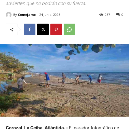
advierten que no podrán con su fuerza.
By
Comejamo
24 junio, 2026
257
0
Corozal, La Ceiba, Atlántida. –
El parador fotográfico de