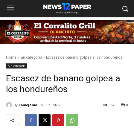
Home
Sin categoría
Escasez de banano golpea a los hondureños
Sin categoría
Escasez de banano golpea a
los hondureños
By
Comejamo
5 julio, 2025
167
0