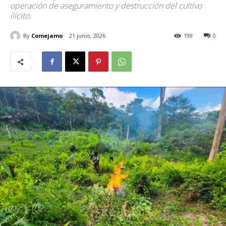
operación de aseguramiento y destrucción del cultivo
ilícito.
By
Comejamo
21 junio, 2026
199
0