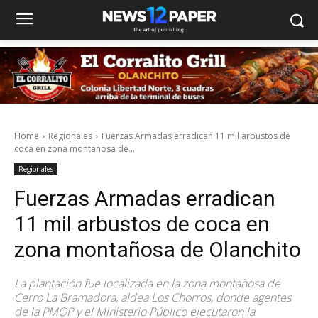
Home
Regionales
Fuerzas Armadas erradican 11 mil arbustos de
coca en zona montañosa de...
Regionales
Fuerzas Armadas erradican
11 mil arbustos de coca en
zona montañosa de Olanchito
La plantación fue localizada en la zona montañosa de
Cerro La Bramadora, aldea Los Chorros, donde agentes
de la PMOP y el Ministerio Público ejecutaron la