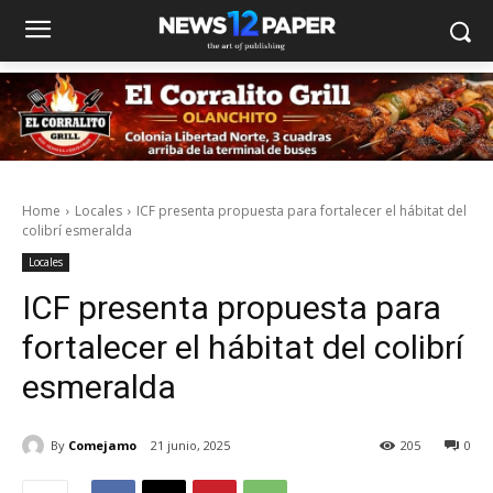
Home
Locales
ICF presenta propuesta para fortalecer el hábitat del
colibrí esmeralda
Locales
ICF presenta propuesta para
fortalecer el hábitat del colibrí
esmeralda
By
Comejamo
21 junio, 2025
205
0