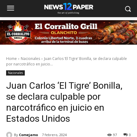
Home
Nacionales
Juan Carlos ‘El Tigre’ Bonilla, se declara culpable
por narcotráfico en juicio...
Nacionales
Juan Carlos ‘El Tigre’ Bonilla,
se declara culpable por
narcotráfico en juicio en
Estados Unidos
By
Comejamo
7 febrero, 2024
97
0