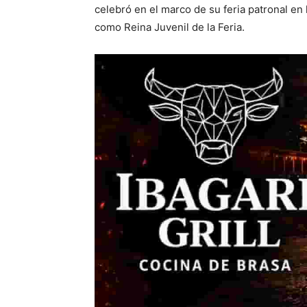
celebró en el marco de su feria patronal en
como Reina Juvenil de la Feria.