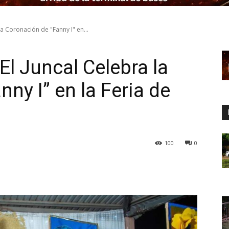
a Coronación de "Fanny I" en...
l Juncal Celebra la
ny I” en la Feria de
a
100
0