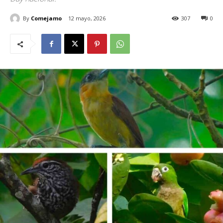
By
Comejamo
12 mayo, 2026
307
0