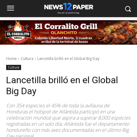
Home
Cultura
Lancetilla brilló en el Global Big Day
Cultura
Lancetilla brilló en el Global
Big Day
Con 354 especies el 45% de toda la avifauna de
Honduras el hotspot de Atlántida participó en una
celebración mundial que aspira a superar 8,000 especies
registradas en un solo día; Atlántida fue el departamento
hondureño con más aves documentadas en el último Big
Day nacional.