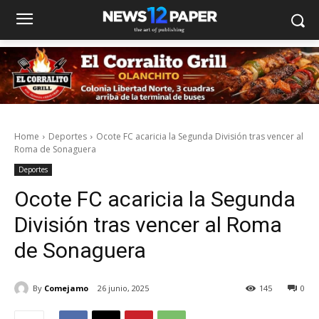
Home
Deportes
Ocote FC acaricia la Segunda División tras vencer al
Roma de Sonaguera
Deportes
Ocote FC acaricia la Segunda
División tras vencer al Roma
de Sonaguera
By
Comejamo
26 junio, 2025
145
0