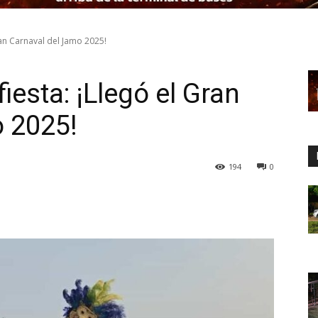
ran Carnaval del Jamo 2025!
iesta: ¡Llegó el Gran
 2025!
194
0