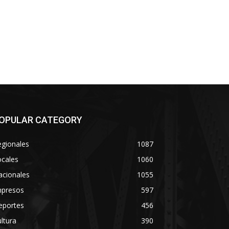
OPULAR CATEGORY
egionales
1087
ocales
1060
acionales
1055
mpresos
597
eportes
456
ltura
390