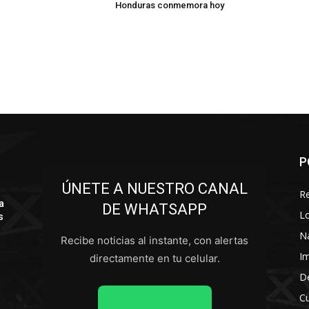
Honduras conmemora hoy
P
ÚNETE A NUESTRO CANAL
R
a
DE WHATSAPP
L
s
N
Recibe noticias al instante, con alertas
I
directamente en tu celular.
D
Cu