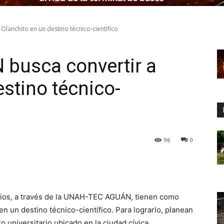
anchito en un destino técnico-científico
busca convertir a
stino técnico-
96
0
dios, a través de la UNAH-TEC AGUÁN, tienen como
en un destino técnico-científico. Para lograrlo, planean
ro universitario ubicado en la ciudad cívica.