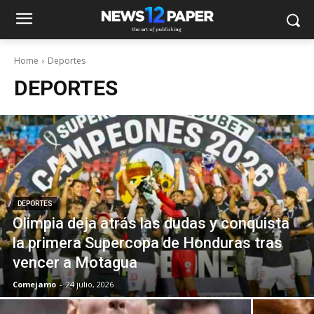
Home
Deportes
DEPORTES
DEPORTES
Olimpia deja atrás las dudas y conquista
la primera Supercopa de Honduras tras
vencer a Motagua
Comejamo
-
24 julio, 2026