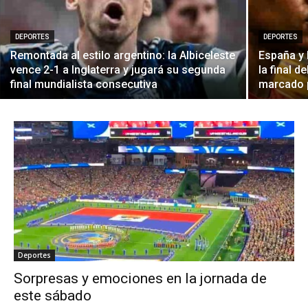
DEPORTES
DEPORTES
Remontada al estilo argentino: la Albiceleste
España y 
vence 2-1 a Inglaterra y jugará su segunda
la final 
final mundialista consecutiva
marcado p
Deportes
Sorpresas y emociones en la jornada de
este sábado