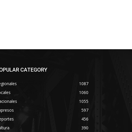
OPULAR CATEGORY
egionales
1087
ocales
1060
acionales
1055
mpresos
597
eportes
456
ltura
390