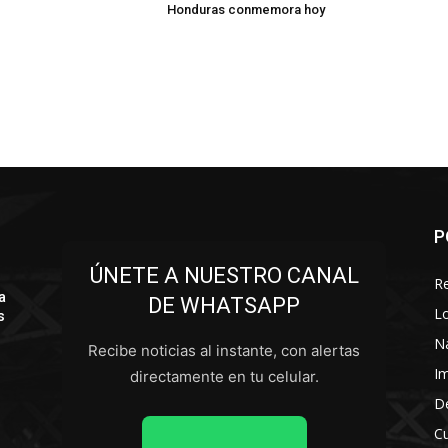
Honduras conmemora hoy
P
ÚNETE A NUESTRO CANAL
R
a
DE WHATSAPP
L
s
N
Recibe noticias al instante, con alertas
I
directamente en tu celular.
D
Cu