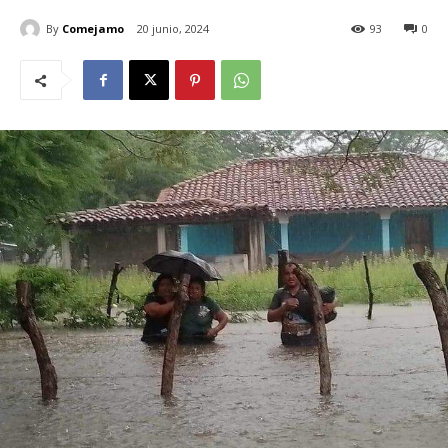
By
Comejamo
20 junio, 2024
93
0