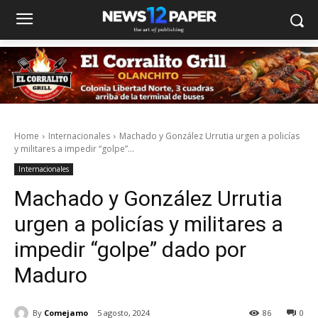
Home
Internacionales
Machado y González Urrutia urgen a policías
y militares a impedir “golpe”...
Internacionales
Machado y González Urrutia
urgen a policías y militares a
impedir “golpe” dado por
Maduro
By
Comejamo
5 agosto, 2024
86
0